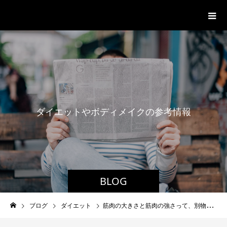
パーソナルジム「ボクノジム」
ダ
イ
エ
ッ
ト
や
ボ
デ
ィ
メ
イ
ク
の
参
考
情
報
BLOG
ブログ
ダイエット
筋肉の大きさと筋肉の強さって、別物です。