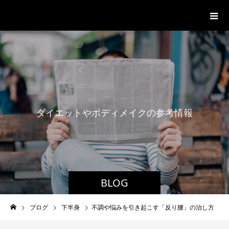
パーソナルジム「ボクノジム」
ダ
イ
エ
ッ
ト
や
ボ
デ
ィ
メ
イ
ク
の
参
考
情
報
BLOG
ブログ
下半身
不調や悩みを引き起こす「反り腰」の治し方