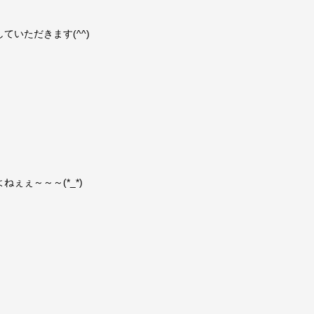
いただきます(^^)
ぇぇ～～～(*_*)