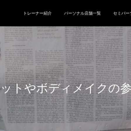
トレーナー紹介
パーソナル店舗一覧
セミパー
エ
ッ
ト
や
ボ
デ
ィ
メ
イ
ク
の