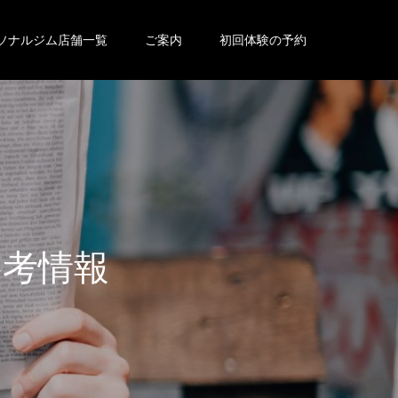
ソナルジム店舗一覧
ご案内
初回体験の予約
参
考
情
報