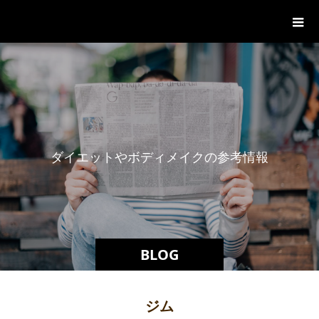
パーソナルジム「ボクノジム」
ダ
イ
エ
ッ
ト
や
ボ
デ
ィ
メ
イ
ク
の
参
考
情
報
BLOG
ジム