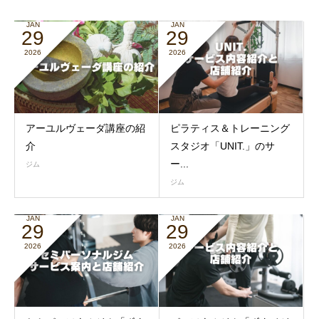
JAN
JAN
29
29
2026
2026
アーユルヴェーダ講座の紹
ピラティス＆トレーニング
介
スタジオ「UNIT.」のサ
ー...
ジム
ジム
JAN
JAN
29
29
2026
2026