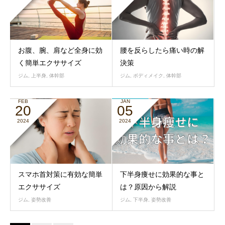
お腹、腕、肩など全身に効
腰を反らしたら痛い時の解
く簡単エクササイズ
決策
ジム
,
上半身
,
体幹部
ジム
,
ボディメイク
,
体幹部
FEB
JAN
20
05
2024
2024
スマホ首対策に有効な簡単
下半身痩せに効果的な事と
エクササイズ
は？原因から解説
ジム
,
姿勢改善
ジム
,
下半身
,
姿勢改善