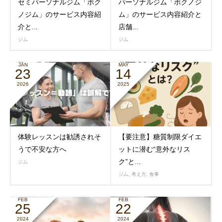
セミパーソナルジム「ボク
パーソナルジム「ボクノジ
ノジム」のサービス内容紹
ム」のサービス内容紹介と
介と...
店舗...
ジム
ジム
JAN
MAY
23
14
2026
2025
体験レッスンは勧誘されそ
【要注意】糖質制限ダイエ
うで不安な方へ
ットに潜む“意外なリス
ク”と...
ジム
ジム
,
考え方
,
食事
FEB
FEB
25
22
2024
2024