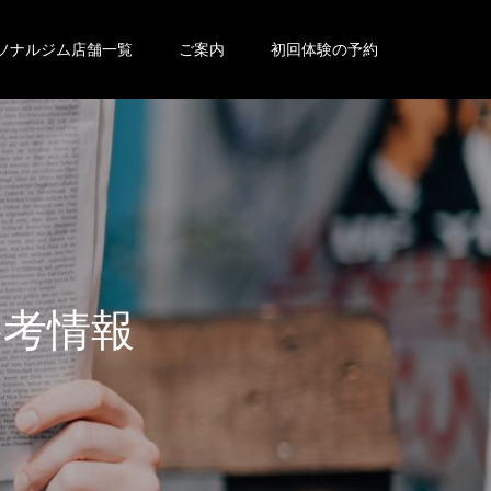
ソナルジム店舗一覧
ご案内
初回体験の予約
参
考
情
報