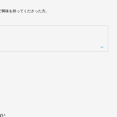
容で興味を持ってくださった方。
。
ない