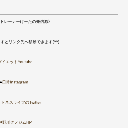
トレーナーけーたの発信源》
すとリンク先へ移動できます(^^)
ダイエットYoutube
●
日常Instagram
トネスライフのTwitter
中野ボクノジムHP