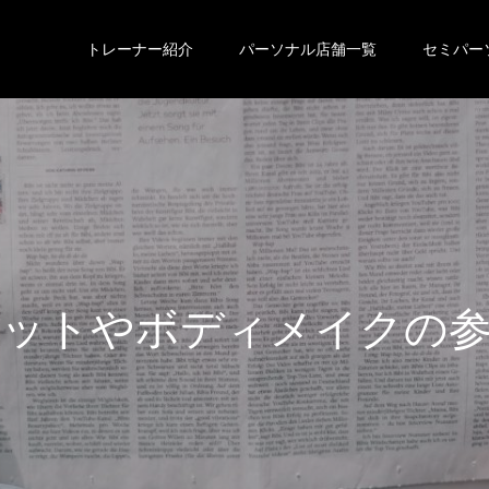
トレーナー紹介
パーソナル店舗一覧
セミパー
エ
ッ
ト
や
ボ
デ
ィ
メ
イ
ク
の