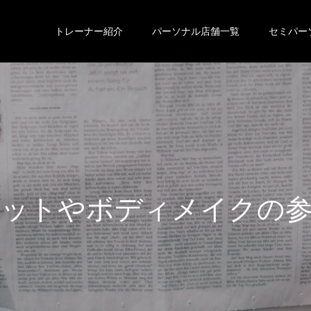
トレーナー紹介
パーソナル店舗一覧
セミパー
エ
ッ
ト
や
ボ
デ
ィ
メ
イ
ク
の