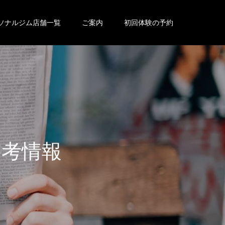
ソナルジム店舗一覧
ご案内
初回体験の予約
参
考
情
報