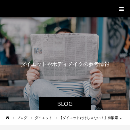
パーソナルジム「ボクノジム」
ダ
イ
エ
ッ
ト
や
ボ
デ
ィ
メ
イ
ク
の
参
考
情
報
BLOG
ブログ
ダイエット
【ダイエットだけじゃない！】有酸素運動の科学的メリット