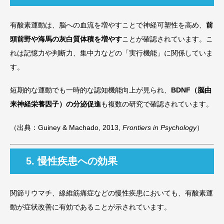
有酸素運動は、脳への血流を増やすことで神経可塑性を高め、
前
頭前野や海馬の灰白質体積を増やす
ことが確認されています。こ
れは記憶力や判断力、集中力などの「実行機能」に関係していま
す。
短期的な運動でも一時的な認知機能向上が見られ、
BDNF（脳由
来神経栄養因子）の分泌促進
も複数の研究で確認されています。
（出典：Guiney & Machado, 2013,
Frontiers in Psychology
）
5. 慢性疾患への効果
関節リウマチ、線維筋痛症などの慢性疾患においても、有酸素運
動が症状改善に有効であることが示されています。