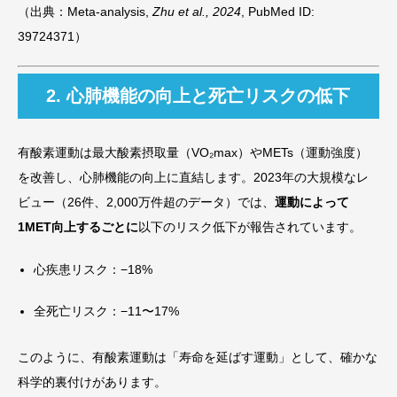
（出典：Meta-analysis,
Zhu et al., 2024
, PubMed ID:
39724371）
2. 心肺機能の向上と死亡リスクの低下
有酸素運動は最大酸素摂取量（VO₂max）やMETs（運動強度）
を改善し、心肺機能の向上に直結します。2023年の大規模なレ
ビュー（26件、2,000万件超のデータ）では、
運動によって
1MET向上するごとに
以下のリスク低下が報告されています。
心疾患リスク：−18%
全死亡リスク：−11〜17%
このように、有酸素運動は「寿命を延ばす運動」として、確かな
科学的裏付けがあります。