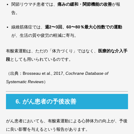
関節リウマチ患者では、
痛みの緩和・関節機能の改善
が報
告。
線維筋痛症では、
週2〜3回、60〜80％最大心拍数での運動
が、生活の質や疲労の軽減に寄与。
有酸素運動は、ただの「体力づくり」ではなく、
医療的な介入手
段
としても用いられているのです。
（出典：Brosseau et al., 2017,
Cochrane Database of
Systematic Reviews
）
6. がん患者の予後改善
がん患者においても、有酸素運動による心肺体力の向上が、予後
に良い影響を与えるという報告があります。