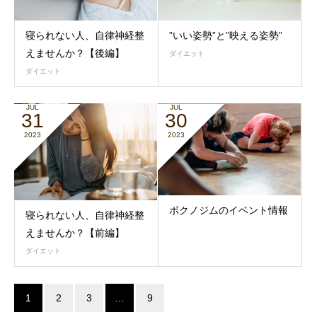
寝られない人、自律神経整
”いい姿勢”と”映える姿勢”
えませんか？【後編】
ダイエット
ダイエット
JUL
JUL
31
30
2023
2023
ボクノジムのイベント情報
寝られない人、自律神経整
えませんか？【前編】
ダイエット
1
2
3
…
9