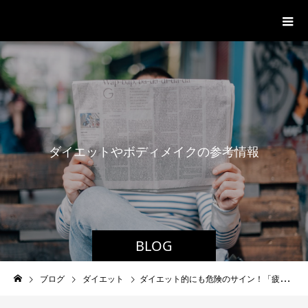
パーソナルジム「ボクノジム」
ダ
イ
エ
ッ
ト
や
ボ
デ
ィ
メ
イ
ク
の
参
考
情
報
BLOG
ブログ
ダイエット
ダイエット的にも危険のサイン！「疲れが取れない」を軽視しないで。