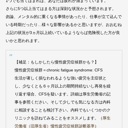
1つでも当てはまれば、あなたは疲れが溜まっています。
さらに5つ以上当てはまる方は深刻な状況かと予想されます。
勿論、メンタル的に重くなる事情があったり、仕事が立て込んで
いる時期だったり…様々な影響があるかと思いますが、おおむね
上記の状況が3ヵ月以上続いているようならば危険視した方が良
いかと思われます。
【補足：もしかしたら慢性疲労症候群かも？】
慢性疲労症候群＝chronic fatigue syndrome: CFS
生活が著しく損なわれるような強い疲労を主症状と
し、少なくとも６ヶ月以上の期間持続ないし再発を繰
り返す場合、CFSを疑います。詳細は厚生労働省の記
事を参照ください。そして少しでも気になる方は内科
に相談することも検討下さい。内科でもいくつかのク
リニックを訪ねてみることをオススメします。（
厚生
労働省（旧厚生省）慢性疲労症候群診断基準
）