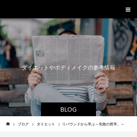
パーソナルジム「ボクノジム」
ダ
イ
エ
ッ
ト
や
ボ
デ
ィ
メ
イ
ク
の
参
考
情
報
BLOG
ブログ
ダイエット
リバウンドから学ぶ～失敗の哲学。～